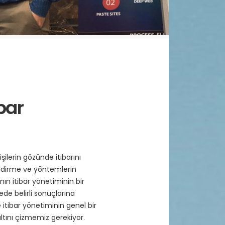
ibar
şilerin gözünde itibarını
endirme ve yöntemlerin
n itibar yönetiminin bir
dede belirli sonuçlarına
tibar yönetiminin genel bir
altını çizmemiz gerekiyor.