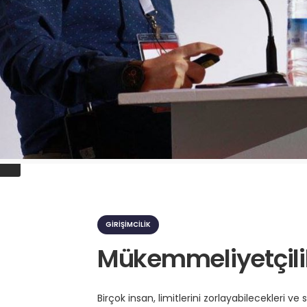
K
a
GIRIŞIMCILIK
t
e
Mükemmeliyetçili
g
o
r
i
Birçok insan, limitlerini zorlayabilecekleri ve 
l