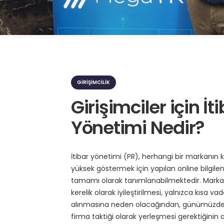
K
a
GIRIŞIMCILIK
t
e
Girişimciler için İt
g
o
Yönetimi Nedir?
r
i
l
e
r
İtibar yönetimi (PR), herhangi bir markanın ki
yüksek göstermek için yapılan online bilgil
tamamı olarak tanımlanabilmektedir. Markanı
kerelik olarak iyileştirilmesi, yalnızca kısa va
alınmasına neden olacağından, günümüzde i
firma taktiği olarak yerleşmesi gerektiğinin 