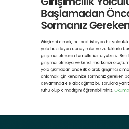
Girişimcilik Yolcu
g
o
Başlamadan Önce
r
i
l
Sormanız Gereken
e
r
Girişimci olmak, cesaret isteyen bir yolculukt
yola hazırlayan deneyimler ve zorluklarla baş
girişimci olmanın temelleridir diyebiliriz. Bel
girişimci olmaya ve kendi markanızı oluştur
yola çıkmadan önce ilk olarak girişimci olm
anlamak için kendinize sormanız gereken bazı
devamında ele alacağımız bu sorulara yanıt v
ruhu olup olmadığını öğrenebilirsiniz.
Okuma