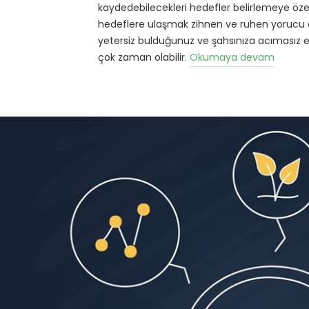
e
kaydedebilecekleri hedefler belirlemeye öz
r
hedeflere ulaşmak zihnen ve ruhen yorucu ola
yetersiz bulduğunuz ve şahsınıza acımasız ele
çok zaman olabilir.
Okumaya devam