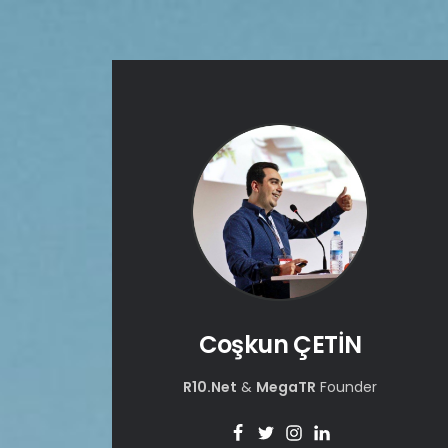
Coşkun ÇETİN
R10.Net
&
MegaTR
Founder