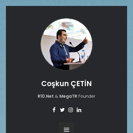
Coşkun ÇETİN
R10.Net
&
MegaTR
Founder